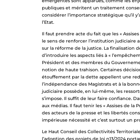
émergentes sont apparues, comme les enjeux 
publiques et méritent un traitement consens
considérer l’importance stratégique qu’il y’
l’Etat.
Il faut prendre acte du fait que les « Assis
le sens de renforcer l’institution judiciair
sur la réforme de la justice. La finalisatio
d’introduire les aspects liés à « l’empêche
Président et des membres du Gouvernement d
notion de haute trahison. Certaines décisi
étouffement par la dette appellent une redd
l’indépendance des Magistrats et à la bonne
judiciaire possède, en lui-même, les ressor
s’impose. Il suffit de leur faire confianc
aux médias. Il faut tenir les « Assises de la 
des acteurs de la presse et les libertés con
impérieuse nécessité et c’est surtout un p
Le Haut Conseil des Collectivités Territori
l’adoption des projets de loi n13/2024 port