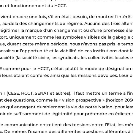
tion et fonctionnement du HCCT.
ient encore une fois, s’il en était besoin, de montrer l’intérêt
e, au-delà des changements de régime. Aucune des trois alterna
 légitimer la marque d’un changement ou d’une promesse électo
à tort, uniquement comme les symboles visibles de la gabegie
ue, durant cette même période, nous n’avons pas pris le temps
ait sur l’opportunité et la viabilité de ces institutions dont l
été (la société civile, les syndicats, les collectivités locales e
ESE comme pour le HCCT, c’était plutôt le mode de désignation
qui leurs étaient conférés ainsi que les missions dévolues. Leur
nir (CESE, HCCT, SENAT et autres), il faut mettre un terme à l’ins
est des questions, comme la « vision prospective » (horizon 2050
utres qui engagent durablement la vie de notre Nation, pour l
valoir de suffisamment de légitimité pour prétendre en édicter 
 de communication entretient des tensions entre l’Etat, les méd
ic. De même, l’examen des différentes questions afférentes à 