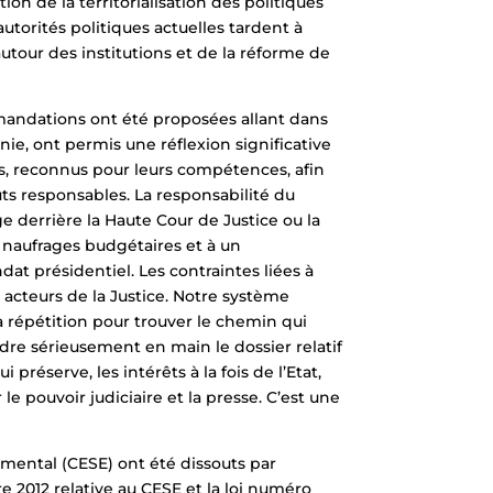
on de la territorialisation des politiques
torités politiques actuelles tardent à
autour des institutions et de la réforme de
commandations ont été proposées allant dans
nnie, ont permis une réflexion significative
ats, reconnus pour leurs compétences, afin
uts responsables. La responsabilité du
 derrière la Haute Cour de Justice ou la
 naufrages budgétaires et à un
at présidentiel. Les contraintes liées à
 acteurs de la Justice. Notre système
 à répétition pour trouver le chemin qui
dre sérieusement en main le dossier relatif
 préserve, les intérêts à la fois de l’Etat,
le pouvoir judiciaire et la presse. C’est une
emental (CESE) ont été dissouts par
e 2012 relative au CESE et la loi numéro