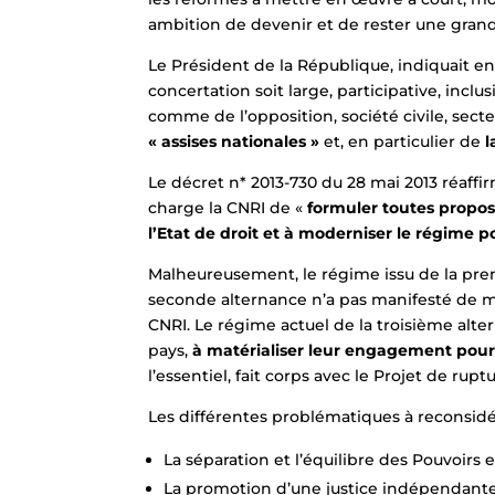
ambition de devenir et de rester une gran
Le Président de la République, indiquait en ou
concertation soit large, participative, incl
comme de l’opposition, société civile, secteu
« assises nationales »
et, en particulier de
l
Le décret n* 2013-730 du 28 mai 2013 réaffirm
charge la CNRI de «
formuler toutes proposi
l’Etat de droit et à moderniser le régime p
Malheureusement, le régime issu de la pre
seconde alternance n’a pas manifesté de m
CNRI. Le régime actuel de la troisième alter
pays,
à matérialiser leur engagement pour
l’essentiel, fait corps avec le Projet de rup
Les différentes problématiques à reconsidére
La séparation et l’équilibre des Pouvoirs exé
La promotion d’une justice indépendante 