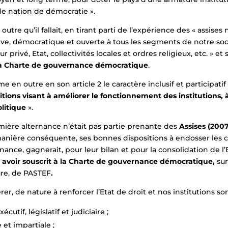
de nation de démocratie ».
tre qu’il fallait, en tirant parti de l’expérience des « assises na
usive, démocratique et ouverte à tous les segments de notre soci
r privé, Etat, collectivités locales et ordres religieux, etc. » e
a Charte de gouvernance démocratique
.
e en outre en son article 2 le caractère inclusif et participatif
tions visant à améliorer le fonctionnement des institutions, 
olitique
».
mière alternance n’était pas partie prenante des
Assises (200
anière conséquente, ses bonnes dispositions à endosser les 
nance, gagnerait, pour leur bilan et pour la consolidation de l’
 avoir souscrit à la Charte de gouvernance démocratique,
sur
ture, de PASTEF
.
r, de nature à renforcer l’Etat de droit et nos institutions so
cutif, législatif et judiciaire ;
et impartiale ;