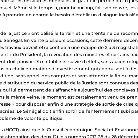
sur les ressources minérales, le gaz et le pétrole ou la questi
uel. Même si le temps a, pour beaucoup, fait son œuvre, les au
a à prendre en charge le besoin d’établir un dialogue inclusif 
es de la justice » ont balisé le terrain et une trentaine de re
e au Sénégal. En vérité plusieurs occasions, cette dernière déce
n des travaux devrait être confiée à une équipe de 2 à 3 magistr
ment » du Président, la révocation des ministres et certains ha
oit pouvoir être établie et suivie d’effets, sans aucun refuge
ons ou choix en matière d’investissement qui conduisent à des
ition, sans appel, des comptes et sans attendre la fin du mand
 distribution du service public de la Justice sont connues des
ts qui lui permettent de s’affranchir aujourd’hui des conclaves
e. Dans la même veine, le moment est certainement venu de pren
Presse » pour disposer enfin d’une stratégie de sortie de crise qui
sacrées. Le Sénégal doit enfin sortir de l’enfermement subi par 
roblème de volonté politique.
ales (HCCT) ainsi que le Conseil économique, Social et Environn
ant abrogation des deux (2) lois numéro 2012-28 du 28 décembr