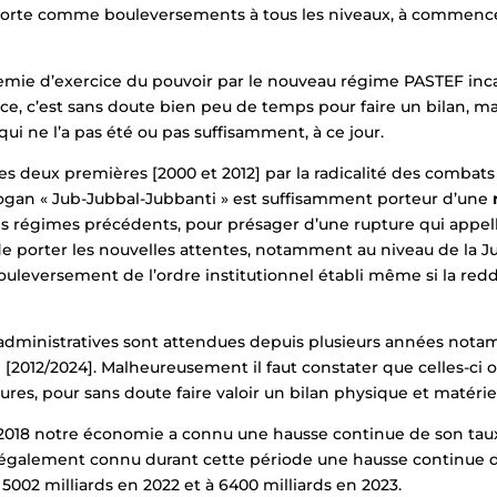
orte comme bouleversements à tous les niveaux, à commencer p
mie d’exercice du pouvoir par le nouveau régime PASTEF inca
âce, c’est sans doute bien peu de temps pour faire un bilan, 
 qui ne l’a pas été ou pas suffisamment, à ce jour.
es deux premières [2000 et 2012] par la radicalité des combat
ogan « Jub-Jubbal-Jubbanti » est suffisamment porteur d’une
s régimes précédents, pour présager d’une rupture qui appe
e porter les nouvelles attentes, notamment au niveau de la Jus
ouleversement de l’ordre institutionnel établi même si la re
t administratives sont attendues depuis plusieurs années nota
 [2012/2024]. Malheureusement il faut constater que celles-ci 
tures, pour sans doute faire valoir un bilan physique et matérie
en 2018 notre économie a connu une hausse continue de son taux 
t également connu durant cette période une hausse continue
à 5002 milliards en 2022 et à 6400 milliards en 2023.