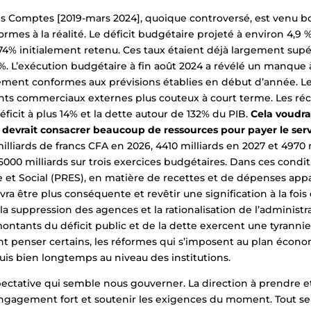
s Comptes [2019-mars 2024], quoique controversé, est venu bo
ormes à la réalité. Le déficit budgétaire projeté à environ 4,9 %
74% initialement retenu. Ces taux étaient déjà largement sup
%. L’exécution budgétaire à fin août 2024 a révélé un manque à
ement conformes aux prévisions établies en début d’année. Le
nts commerciaux externes plus couteux à court terme. Les réce
déficit à plus 14% et la dette autour de 132% du PIB.
Cela voudra
s devrait consacrer beaucoup de ressources pour payer le serv
milliards de francs CFA en 2026, 4410 milliards en 2027 et 4970
0 milliards sur trois exercices budgétaires. Dans ces condition
t Social (PRES), en matière de recettes et de dépenses appa
 être plus conséquente et revêtir une signification à la fois
 suppression des agences et la rationalisation de l’administra
montants du déficit public et de la dette exercent une tyrannie
nt penser certains, les réformes qui s’imposent au plan écon
s bien longtemps au niveau des institutions.
pectative qui semble nous gouverner. La direction à prendre 
ngagement fort et soutenir les exigences du moment. Tout se