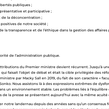
ibertés publiques ;
résentative et participative ;
 de la déconcentration ;
positives de notre société ;
la transparence et de l’éthique dans la gestion des affaires p
utorité de l’administration publique.
attributions du Premier ministre devient récurrent. Jusqu’à une
ui faisait l’objet de débat et était la cible privilégiée des ré
nistre par Macky Sall en 2019, du fait de son caractère « facult
onko. Nous assistons là à des expressions extrêmes de dysfo
ns un environnement stable. Les problèmes liés à l’équilibre de
lles de la presse se présentent aujourd’hui avec la même acuité
er notre landernau depuis des années sans qu’un consensus fo