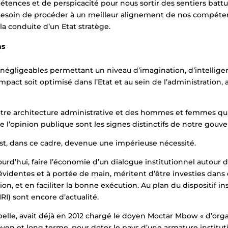
tences et de perspicacité pour nous sortir des sentiers batt
besoin de procéder à un meilleur alignement de nos compéten
a conduite d’un Etat stratège.
ons
 négligeables permettant un niveau d’imagination, d’intellige
pact soit optimisé dans l’Etat et au sein de l’administration, 
notre architecture administrative et des hommes et femmes qui l
de l’opinion publique sont les signes distinctifs de notre gouv
est, dans ce cadre, devenue une impérieuse nécessité.
ourd’hui, faire l’économie d’un dialogue institutionnel autour 
évidentes et à portée de main, méritent d’être investies dans
ation, et en faciliter la bonne exécution. Au plan du dispositif i
RI) sont encore d’actualité.
pelle, avait déjà en 2012 chargé le doyen Moctar Mbow « d’org
yen et long terme, pour doter le pays d’une armature institu